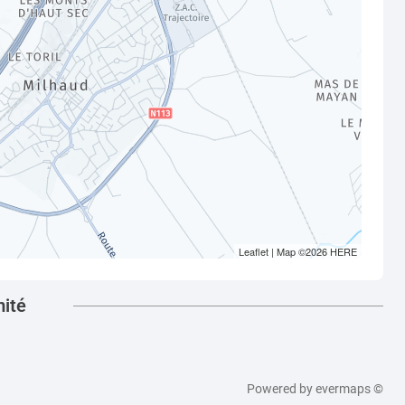
Leaflet
| Map ©2026
HERE
mité
Powered by
evermaps ©