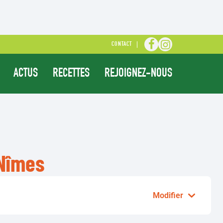
CONTACT
ALLER SUR LA PAGE
ALLER SUR LA P
ACTUS
RECETTES
REJOIGNEZ-NOUS
Nîmes
Modifier