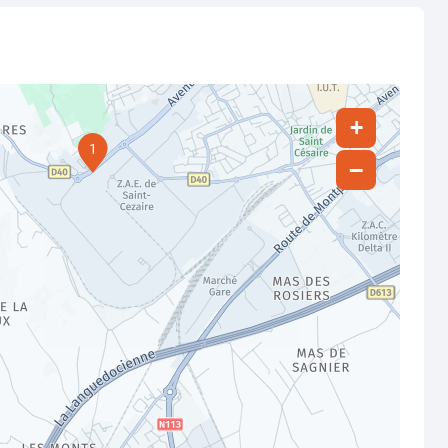
+
1
−