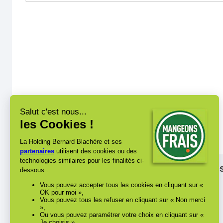
Les
Nîmes
Alès
Lunel
Arles