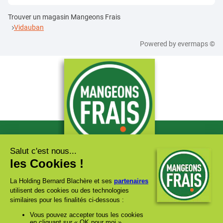
Trouver un magasin Mangeons Frais
Vidauban
Powered by
evermaps ©
Le bon prix c'est ICI !
www.groupe-blachere.com
www.marieblachere.com