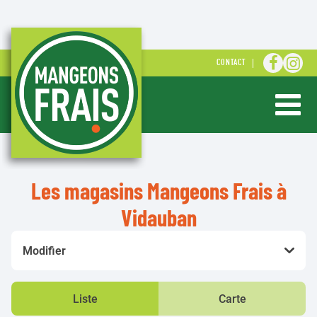
ALLER S
ALLE
CONTACT
Ouvrir ou 
Les magasins Mangeons Frais à
Vidauban
Modifier
Liste
Carte