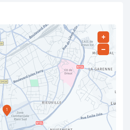
+
−
1