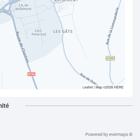
Leaflet
| Map ©2026
HERE
mité
Powered by
evermaps ©