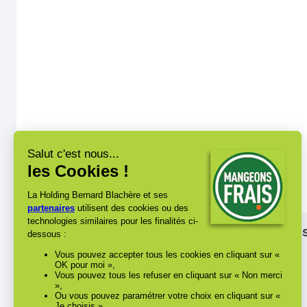
Les
Dreux
Mantes-la-Ville
Évreux
Mantes-la-Jolie