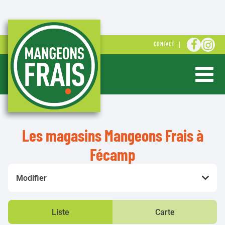
ALLER S
ALLE
CONTACT
Ouvrir ou 
Les magasins Mangeons Frais à
Fécamp
Modifier
Liste
Carte