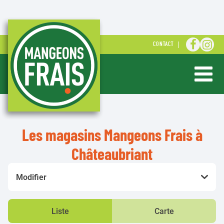
ALLER S
ALLE
CONTACT
Ouvrir ou 
Les magasins Mangeons Frais à
Châteaubriant
Modifier
Liste
Carte